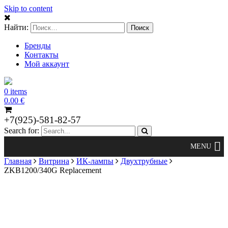
Skip to content
Найти:
Бренды
Контакты
Мой аккаунт
0 items
0.00
€
+7(925)-581-82-57
Search for:
Главная
Витрина
ИК-лампы
Двухтрубные
ZKB1200/340G Replacement