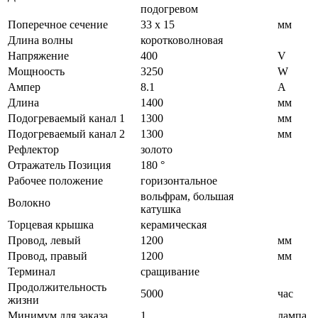
подогревом
Поперечное сечение
33 х 15
мм
Длина волны
коротковолновая
Напряжение
400
V
Мощноость
3250
W
Ампер
8.1
A
Длина
1400
мм
Подогреваемый канал 1
1300
мм
Подогреваемый канал 2
1300
мм
Рефлектор
золото
Отражатель Позиция
180 °
Рабочее положение
горизонтальное
вольфрам, большая
Волокно
катушка
Торцевая крышка
керамическая
Провод, левый
1200
мм
Провод, правый
1200
мм
Терминал
сращивание
Продолжительность
5000
час
жизни
Минимум для заказа
1
лампа