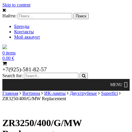
Skip to content
Найти:
Бренды
Контакты
Мой аккаунт
0 items
0.00
€
+7(925)-581-82-57
Search for:
Главная
Витрина
ИК-лампы
Двухтрубные
Superfici
ZR3250/400/G/MW Replacement
ZR3250/400/G/MW