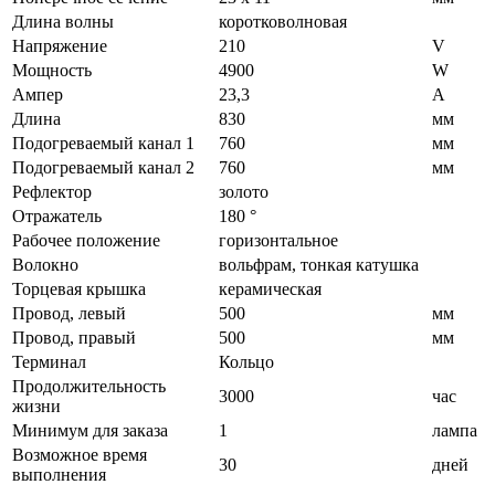
Длина волны
коротковолновая
Напряжение
210
V
Мощность
4900
W
Ампер
23,3
A
Длина
830
мм
Подогреваемый канал 1
760
мм
Подогреваемый канал 2
760
мм
Рефлектор
золото
Отражатель
180 °
Рабочее положение
горизонтальное
Волокно
вольфрам, тонкая катушка
Торцевая крышка
керамическая
Провод, левый
500
мм
Провод, правый
500
мм
Терминал
Кольцо
Продолжительность
3000
час
жизни
Минимум для заказа
1
лампа
Возможное время
30
дней
выполнения